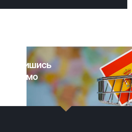
х: запишись
ию прямо